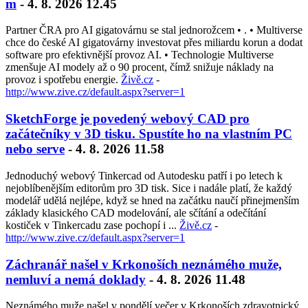
m
- 4. 8. 2026 12.45
Partner ČRA pro AI gigatovárnu se stal jednorožcem • . • Multiverse
chce do české AI gigatovárny investovat přes miliardu korun a dodat
software pro efektivnější provoz AI. • Technologie Multiverse
zmenšuje AI modely až o 90 procent, čímž snižuje náklady na
provoz i spotřebu energie.
Živě.cz
-
http://www.zive.cz/default.aspx?server=1
SketchForge je povedený webový CAD pro
začátečníky v 3D tisku. Spustíte ho na vlastním PC
nebo serve
- 4. 8. 2026 11.58
Jednoduchý webový Tinkercad od Autodesku patří i po letech k
nejoblíbenějším editorům pro 3D tisk. Sice i nadále platí, že každý
modelář udělá nejlépe, když se hned na začátku naučí přinejmenším
základy klasického CAD modelování, ale sčítání a odečítání
kostiček v Tinkercadu zase pochopí i ...
Živě.cz
-
http://www.zive.cz/default.aspx?server=1
Záchranář našel v Krkonoších neznámého muže,
nemluví a nemá doklady
- 4. 8. 2026 11.48
Neznámého muže našel v pondělí večer v Krkonoších zdravotnický