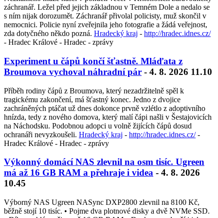
záchranář. Ležel před jejich základnou v Temném Dole a nedalo se
s ním nijak dorozumět. Záchranář přivolal policisty, muž skončil v
nemocnici. Policie nyní zveřejnila jeho fotografie a žádá veřejnost,
zda dotyčného někdo pozná.
Hradecký kraj
-
http://hradec.idnes.cz/
- Hradec Králové - Hradec - zprávy
Experiment u čápů končí šťastně. Mláďata z
Broumova vychoval náhradní pár
- 4. 8. 2026 11.10
Příběh rodiny čápů z Broumova, který nezadržitelně spěl k
tragickému zakončení, má šťastný konec. Jedno z dvojice
zachráněných ptáčat už dnes dokonce prvně vzlétlo z adoptivního
hnízda, tedy z nového domova, který malí čápi našli v Šestajovicích
na Náchodsku. Podobnou adopci u volně žijících čápů dosud
ochranáři nevyzkoušeli.
Hradecký kraj
-
http://hradec.idnes.cz/
-
Hradec Králové - Hradec - zprávy
Výkonný domácí NAS zlevnil na osm tisíc. Ugreen
má až 16 GB RAM a přehraje i videa
- 4. 8. 2026
10.45
Výborný NAS Ugreen NASync DXP2800 zlevnil na 8100 Kč,
běžně stojí 10 tisíc. • Pojme dva plotnové disky a dvě NVMe SSD.