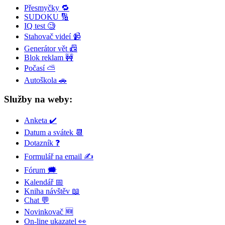
Přesmyčky 🔁
SUDOKU 🔢
IQ test 🧐
Stahovač videí 📹
Generátor vět 📠
Blok reklam 🚧
Počasí ⛅
Autoškola 🚗
Služby na weby:
Anketa ✔️
Datum a svátek 📆
Dotazník ❓
Formulář na email ✍️
Fórum 🗯
Kalendář 📅
Kniha návštěv 📖
Chat 💬
Novinkovač 🆕
On-line ukazatel 👀