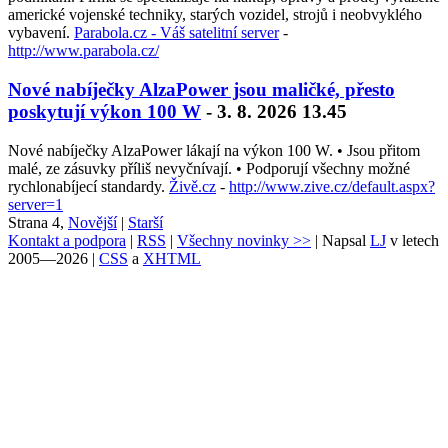
americké vojenské techniky, starých vozidel, strojů i neobvyklého
vybavení.
Parabola.cz - Váš satelitní server
-
http://www.parabola.cz/
Nové nabíječky AlzaPower jsou maličké, přesto
poskytují výkon 100 W
- 3. 8. 2026 13.45
Nové nabíječky AlzaPower lákají na výkon 100 W. • Jsou přitom
malé, ze zásuvky příliš nevyčnívají. • Podporují všechny možné
rychlonabíjecí standardy.
Živě.cz
-
http://www.zive.cz/default.aspx?
server=1
Strana 4,
Novější
|
Starší
Kontakt a podpora
|
RSS
|
Všechny novinky >>
| Napsal
LJ
v letech
2005—2026 |
CSS
a
XHTML