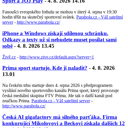
Šport a JOJ Play
- 4. 8. 2026 14.16
Fanoušci evropského fotbalu se mohou v úterý 4. srpna v 19:30
hodin těšit na skutečný sportovní svátek.
Parabola.cz - Váš satelitní
server
-
http://www.parabola.cz/
iPhone a Windows získají sdílenou schránku.
Odkazy a texty už si nebudete muset posílat sami
sobě
- 4. 8. 2026 13.45
Živě.cz
-
http://www.zive.cz/default.aspx?server=1
Prima sport startuje. Kde ji naladit?
- 4. 8. 2026
13.01
Na českém trhu startuje dnes 4. srpna 2026 s předprogramem
vysílání nového sportovního kanálu Prima sport, který provozuje
česká mediální skupina FTV Prima. Jde tak o další kanál pod
značkou Prima.
Parabola.cz - Váš satelitní server
-
http://www.parabola.cz/
Česká AI gigafactory má silného parťáka. Firma
konkurující Mikolovovi a Beckovi získala dalších 12