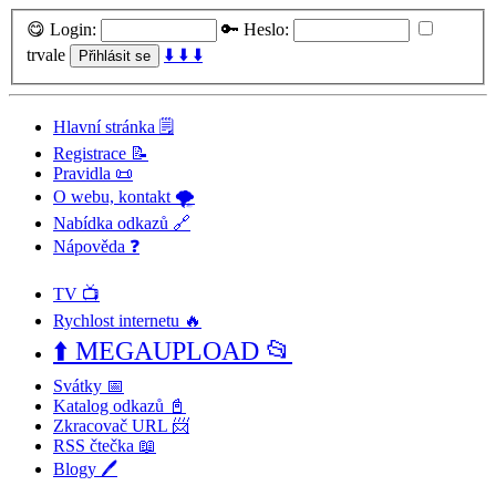
😋 Login:
🔑 Heslo:
trvale
⬇️ ⬇️ ⬇️
Hlavní stránka 🗒️
Registrace 📝
Pravidla 📜
O webu, kontakt 🌪️
Nabídka odkazů 🔗
Nápověda ❓
TV 📺
Rychlost internetu 🔥
⬆️ MEGAUPLOAD 📂
Svátky 📅
Katalog odkazů 📓
Zkracovač URL 📨
RSS čtečka 📖
Blogy 🖊️