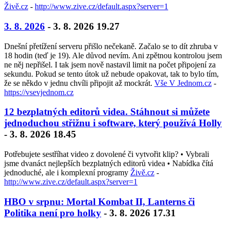
Živě.cz
-
http://www.zive.cz/default.aspx?server=1
3. 8. 2026
- 3. 8. 2026 19.27
Dnešní přetížení serveru přišlo nečekaně. Začalo se to dít zhruba v
18 hodin (teď je 19). Ale důvod nevím. Ani zpětnou kontrolou jsem
ne něj nepřišel. I tak jsem nově nastavil limit na počet připojení za
sekundu. Pokud se tento útok už nebude opakovat, tak to bylo tím,
že se někdo v jednu chvíli připojit až mockrát.
Vše V Jednom.cz
-
https://vsevjednom.cz
12 bezplatných editorů videa. Stáhnout si můžete
jednoduchou střižnu i software, který používá Holly
- 3. 8. 2026 18.45
Potřebujete sestříhat video z dovolené či vytvořit klip? • Vybrali
jsme dvanáct nejlepších bezplatných editorů videa • Nabídka čítá
jednoduché, ale i komplexní programy
Živě.cz
-
http://www.zive.cz/default.aspx?server=1
HBO v srpnu: Mortal Kombat II, Lanterns či
Politika není pro holky
- 3. 8. 2026 17.31