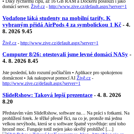
• Díky rychlému čipu, až 16 GB RAM a Dockeru poslouží i jako
domácí server.
Živě.cz
-
http://www.zive.cz/default.aspx?server=1
Vodafone láká studenty na mobilní tarify. K
vybraným přidá AirPods 4 za symbolickou 1 Kč
- 4.
8. 2026 9.45
Živě.cz
-
http://www.zive.cz/default.aspx?server=1
Computer 8/26: otestovali jsme levné domácí NASy
-
4. 8. 2026 8.45
Jste poslední, kdo rozumí počítačům • Aplikace pro spokojenou
domácnost • Jak nakupovat pomocí AI
Živě.cz
-
http://www.zive.cz/default.aspx?server=1
SlideRshow: Taková lepší prezentace
- 4. 8. 2026
8.20
Představím vám SlideRshow, software na… Na práci s fotkami. Na
prohlížení fotek. Je těžké přesně říci, na co je, protože má jednu
velkou nevýhodu, která se u software špatně vysvětluje: umí toho
hrozně moc. Funguje totiž nejen jako skvělý prohlížeč […]