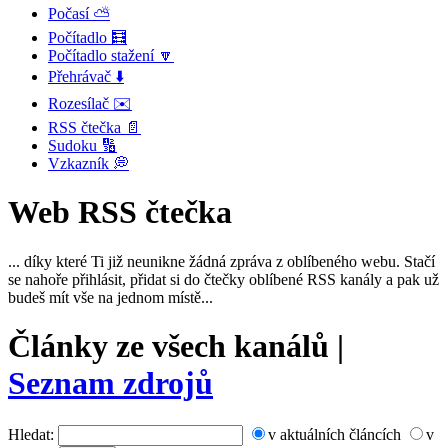
Počasí ⛅
Počítadlo 🧮
Počítadlo stažení 🔽
Přehrávač ⬇️
Rozesílač ✉️
RSS čtečka 📄
Sudoku 🔢
Vzkazník 💭
Web RSS čtečka
... díky které Ti již neunikne žádná zpráva z oblíbeného webu. Stačí
se nahoře přihlásit, přidat si do čtečky oblíbené RSS kanály a pak už
budeš mít vše na jednom místě...
Články ze všech kanálů |
Seznam zdrojů
Hledat:
v aktuálních článcích
v