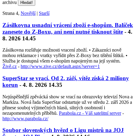
archivu
Strana 4,
Novější
|
Starší
Zásilkovna usnadní vrácení zboží e-shopům. Balíček
zanesete do Z-Boxu, ani není nutné tisknout štíte
- 4.
8. 2026 14.45
Zásilkovna rozšiřuje možnosti vracení zboží. • Zákazníci nově
mohou reklamace i vratky vyřídit přes Z-Boxy bez tištění štítků. •
Služba je dostupná všem e-shopům napojeným na její systém.
Živě.cz
-
http://www.zive.cz/default.aspx?server=1
SuperStar se vrací. Od 2. září, vítěz získá 2 miliony
korun
- 4. 8. 2026 14.35
Nejúspěšnější zpěvácká show se vrací na obrazovky televizí Nova a
Markíza. Nová řada SuperStar odstartuje už ve středu 2. září 2026 a
přinese souboj výjimečných hlasů, silných osobností i
nezapomenutelných příběhů.
Parabola.cz - Váš satelitní server
-
http://www.parabola.cz/
Soubor slovenských hvězd o Ligu mistrů na JOJ