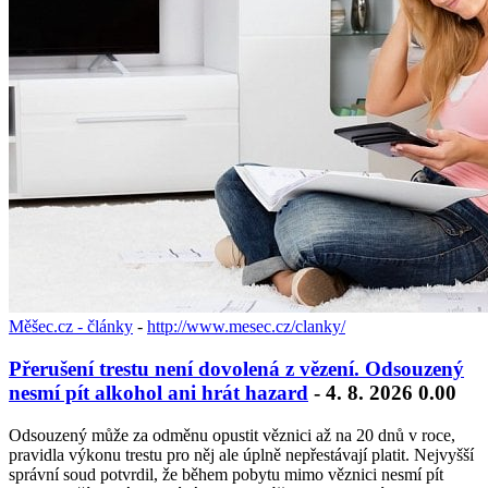
Měšec.cz - články
-
http://www.mesec.cz/clanky/
Přerušení trestu není dovolená z vězení. Odsouzený
nesmí pít alkohol ani hrát hazard
- 4. 8. 2026 0.00
Odsouzený může za odměnu opustit věznici až na 20 dnů v roce,
pravidla výkonu trestu pro něj ale úplně nepřestávají platit. Nejvyšší
správní soud potvrdil, že během pobytu mimo věznici nesmí pít