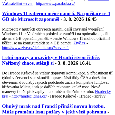
Váš satelitní server
-
http://www.parabola.cz/
Windows 11 zaberou méně paměti. Na počítače se 4
GB ale Microsoft zapomněl
- 3. 8. 2026 16.45
Microsoft v hrubých obrysech nastínil další chystaná vylepšení
Windows 11. • Ve druhém pololetí se zaměří i na optimalizaci, cílí
ale na 8 GB operační paměti. • Jenže Windows 11 mohou oficiálně
běžet i se na konfiguracích se 4 GB paměti.
Živě.cz
-
http://www.zive.cz/default.aspx?server=1
Letní opravy a uzavírky v Hradci štvou řidiče.
Neřízený chaos, stěžují si
- 3. 8. 2026 16.41
Do Hradce Králové se vrátily dopravní komplikace. S předstihem tří
týdnů v červenci sice skončila oprava části třídy ČSA a dnešním
otevřením dvou zbývajících podchodů začala kompletně fungovat
křižovatka Mileta, i tak je dalších rekonstrukcí až moc. Nové
manévry řidiče překvapily i na druhém silničním okruhu.
Hradecký
kraj
-
http://hradec.idnes.cz/
- Hradec Králové - Hradec - zprávy
Ohnivý mrak nad Francií přináší novou hrozbu.
Může proměnit lesní požáry v ještě větší pohromu
-