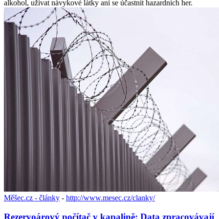
alkohol, užívat návykové látky ani se účastnit hazardních her.
Měšec.cz - články
-
http://www.mesec.cz/clanky/
Rezervoárový počítač v kapalině: Data zpracovávají