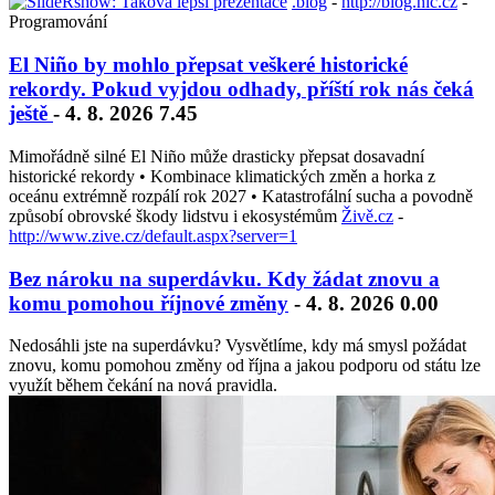
.blog
-
http://blog.nic.cz
-
Programování
El Niño by mohlo přepsat veškeré historické
rekordy. Pokud vyjdou odhady, příští rok nás čeká
ještě
- 4. 8. 2026 7.45
Mimořádně silné El Niño může drasticky přepsat dosavadní
historické rekordy • Kombinace klimatických změn a horka z
oceánu extrémně rozpálí rok 2027 • Katastrofální sucha a povodně
způsobí obrovské škody lidstvu i ekosystémům
Živě.cz
-
http://www.zive.cz/default.aspx?server=1
Bez nároku na superdávku. Kdy žádat znovu a
komu pomohou říjnové změny
- 4. 8. 2026 0.00
Nedosáhli jste na superdávku? Vysvětlíme, kdy má smysl požádat
znovu, komu pomohou změny od října a jakou podporu od státu lze
využít během čekání na nová pravidla.