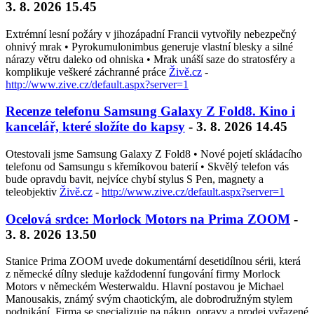
3. 8. 2026 15.45
Extrémní lesní požáry v jihozápadní Francii vytvořily nebezpečný
ohnivý mrak • Pyrokumulonimbus generuje vlastní blesky a silné
nárazy větru daleko od ohniska • Mrak unáší saze do stratosféry a
komplikuje veškeré záchranné práce
Živě.cz
-
http://www.zive.cz/default.aspx?server=1
Recenze telefonu Samsung Galaxy Z Fold8. Kino i
kancelář, které složíte do kapsy
- 3. 8. 2026 14.45
Otestovali jsme Samsung Galaxy Z Fold8 • Nové pojetí skládacího
telefonu od Samsungu s křemíkovou baterií • Skvělý telefon vás
bude opravdu bavit, nejvíce chybí stylus S Pen, magnety a
teleobjektiv
Živě.cz
-
http://www.zive.cz/default.aspx?server=1
Ocelová srdce: Morlock Motors na Prima ZOOM
-
3. 8. 2026 13.50
Stanice Prima ZOOM uvede dokumentární desetidílnou sérii, která
z německé dílny sleduje každodenní fungování firmy Morlock
Motors v německém Westerwaldu. Hlavní postavou je Michael
Manousakis, známý svým chaotickým, ale dobrodružným stylem
podnikání. Firma se specializuje na nákup, opravy a prodej vyřazené