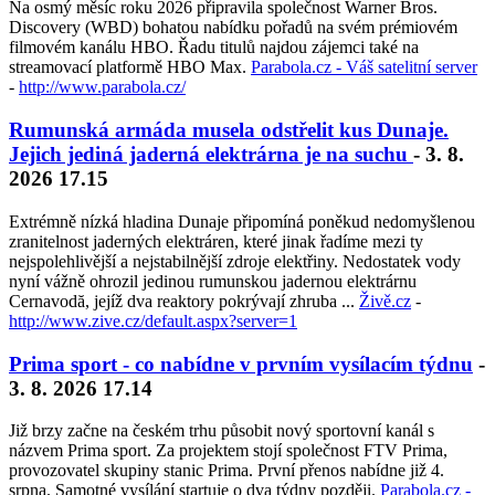
Na osmý měsíc roku 2026 připravila společnost Warner Bros.
Discovery (WBD) bohatou nabídku pořadů na svém prémiovém
filmovém kanálu HBO. Řadu titulů najdou zájemci také na
streamovací platformě HBO Max.
Parabola.cz - Váš satelitní server
-
http://www.parabola.cz/
Rumunská armáda musela odstřelit kus Dunaje.
Jejich jediná jaderná elektrárna je na suchu
- 3. 8.
2026 17.15
Extrémně nízká hladina Dunaje připomíná poněkud nedomyšlenou
zranitelnost jaderných elektráren, které jinak řadíme mezi ty
nejspolehlivější a nejstabilnější zdroje elektřiny. Nedostatek vody
nyní vážně ohrozil jedinou rumunskou jadernou elektrárnu
Cernavodă, jejíž dva reaktory pokrývají zhruba ...
Živě.cz
-
http://www.zive.cz/default.aspx?server=1
Prima sport - co nabídne v prvním vysílacím týdnu
-
3. 8. 2026 17.14
Již brzy začne na českém trhu působit nový sportovní kanál s
názvem Prima sport. Za projektem stojí společnost FTV Prima,
provozovatel skupiny stanic Prima. První přenos nabídne již 4.
srpna. Samotné vysílání startuje o dva týdny později.
Parabola.cz -