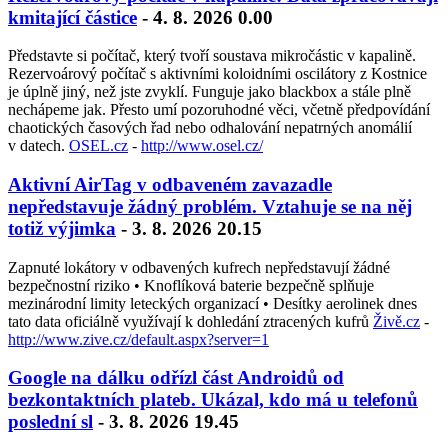
kmitající částice
- 4. 8. 2026 0.00
Představte si počítač, který tvoří soustava mikročástic v kapalině.
Rezervoárový počítač s aktivními koloidními oscilátory z Kostnice
je úplně jiný, než jste zvyklí. Funguje jako blackbox a stále plně
nechápeme jak. Přesto umí pozoruhodné věci, včetně předpovídání
chaotických časových řad nebo odhalování nepatrných anomálií
v datech.
OSEL.cz
-
http://www.osel.cz/
Aktivní AirTag v odbaveném zavazadle
nepředstavuje žádný problém. Vztahuje se na něj
totiž výjimka
- 3. 8. 2026 20.15
Zapnuté lokátory v odbavených kufrech nepředstavují žádné
bezpečnostní riziko • Knoflíková baterie bezpečně splňuje
mezinárodní limity leteckých organizací • Desítky aerolinek dnes
tato data oficiálně využívají k dohledání ztracených kufrů
Živě.cz
-
http://www.zive.cz/default.aspx?server=1
Google na dálku odřízl část Androidů od
bezkontaktních plateb. Ukázal, kdo má u telefonů
poslední sl
- 3. 8. 2026 19.45