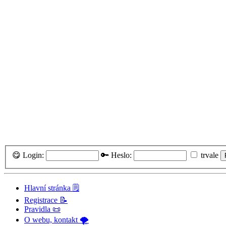
😋 Login:
🔑 Heslo:
trvale
Hlavní stránka 🗒️
Registrace 📝
Pravidla 📜
O webu, kontakt 🌪️