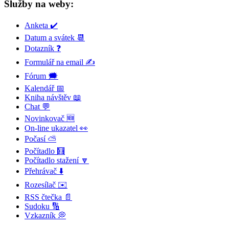
Služby na weby:
Anketa ✔️
Datum a svátek 📆
Dotazník ❓
Formulář na email ✍️
Fórum 🗯
Kalendář 📅
Kniha návštěv 📖
Chat 💬
Novinkovač 🆕
On-line ukazatel 👀
Počasí ⛅
Počítadlo 🧮
Počítadlo stažení 🔽
Přehrávač ⬇️
Rozesílač ✉️
RSS čtečka 📄
Sudoku 🔢
Vzkazník 💭