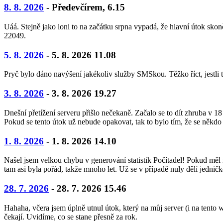
8. 8. 2026
- Předevčírem, 6.15
Uáá. Stejně jako loni to na začátku srpna vypadá, že hlavní útok sko
22049.
5. 8. 2026
- 5. 8. 2026 11.08
Pryč bylo dáno navýšení jakékoliv služby SMSkou. Těžko říct, jestli
3. 8. 2026
- 3. 8. 2026 19.27
Dnešní přetížení serveru přišlo nečekaně. Začalo se to dít zhruba v 18
Pokud se tento útok už nebude opakovat, tak to bylo tím, že se někdo v
1. 8. 2026
- 1. 8. 2026 14.10
Našel jsem velkou chybu v generování statistik Počítadel! Pokud měl n
tam asi byla pořád, takže mnoho let. Už se v případě nuly dělí jedni
28. 7. 2026
- 28. 7. 2026 15.46
Hahaha, včera jsem úplně utnul útok, který na můj server (i na tento
čekají. Uvidíme, co se stane přesně za rok.