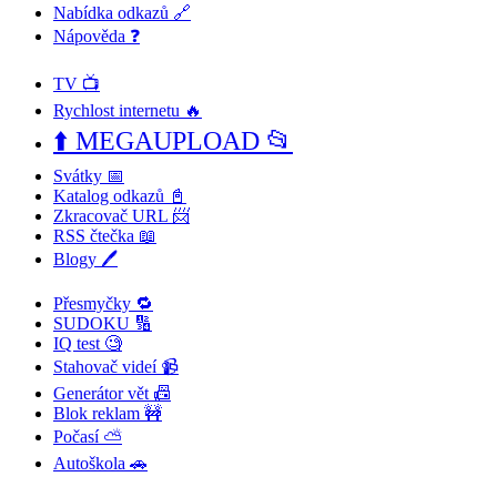
Nabídka odkazů 🔗
Nápověda ❓
TV 📺
Rychlost internetu 🔥
⬆️ MEGAUPLOAD 📂
Svátky 📅
Katalog odkazů 📓
Zkracovač URL 📨
RSS čtečka 📖
Blogy 🖊️
Přesmyčky 🔁
SUDOKU 🔢
IQ test 🧐
Stahovač videí 📹
Generátor vět 📠
Blok reklam 🚧
Počasí ⛅
Autoškola 🚗