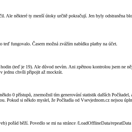
nčil. Ale některé ty menší útoky určitě pokračují. Jen byly odstraněna
 to teď fungovalo. Časem možná zvážím nabídku platby na účet.
 hodin (teď je 19). Ale důvod nevím. Ani zpětnou kontrolou jsem ne něj 
 jednu chvíli připojit až mockrát.
ěkdo 0 přístupů, znemožnil tím generování statistik dalších Počítadel, 
čkou. Pokud si někdo myslel, že Počítadla od Vsevjednom.cz nejsou úpln
 web) pořád běží. Povedlo se mi na stránce /LoadOfflineData/repeatData 