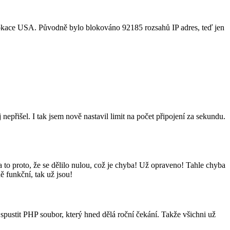
 blokace USA. Původně bylo blokováno 92185 rozsahů IP adres, teď jen
nepřišel. I tak jsem nově nastavil limit na počet připojení za sekundu.
a to proto, že se dělilo nulou, což je chyba! Už opraveno! Tahle chyba
ě funkční, tak už jsou!
spustit PHP soubor, který hned dělá roční čekání. Takže všichni už