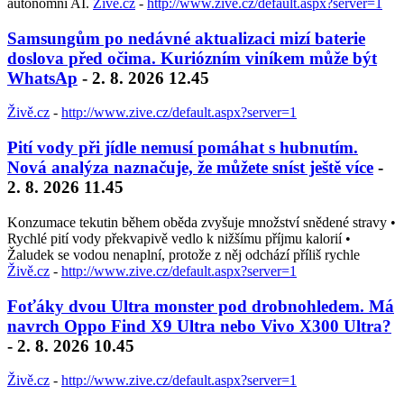
autonomní AI.
Živě.cz
-
http://www.zive.cz/default.aspx?server=1
Samsungům po nedávné aktualizaci mizí baterie
doslova před očima. Kuriózním viníkem může být
WhatsAp
- 2. 8. 2026 12.45
Živě.cz
-
http://www.zive.cz/default.aspx?server=1
Pití vody při jídle nemusí pomáhat s hubnutím.
Nová analýza naznačuje, že můžete sníst ještě více
-
2. 8. 2026 11.45
Konzumace tekutin během oběda zvyšuje množství snědené stravy •
Rychlé pití vody překvapivě vedlo k nižšímu příjmu kalorií •
Žaludek se vodou nenaplní, protože z něj odchází příliš rychle
Živě.cz
-
http://www.zive.cz/default.aspx?server=1
Foťáky dvou Ultra monster pod drobnohledem. Má
navrch Oppo Find X9 Ultra nebo Vivo X300 Ultra?
- 2. 8. 2026 10.45
Živě.cz
-
http://www.zive.cz/default.aspx?server=1