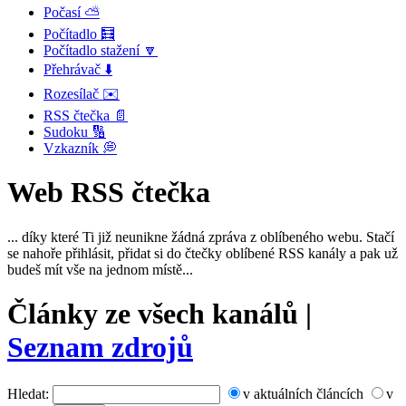
Počasí ⛅
Počítadlo 🧮
Počítadlo stažení 🔽
Přehrávač ⬇️
Rozesílač ✉️
RSS čtečka 📄
Sudoku 🔢
Vzkazník 💭
Web RSS čtečka
... díky které Ti již neunikne žádná zpráva z oblíbeného webu. Stačí
se nahoře přihlásit, přidat si do čtečky oblíbené RSS kanály a pak už
budeš mít vše na jednom místě...
Články ze všech kanálů |
Seznam zdrojů
Hledat:
v aktuálních článcích
v