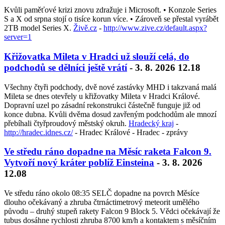
Kvůli paměťové krizi znovu zdražuje i Microsoft. • Konzole Series
S a X od srpna stojí o tisíce korun více. • Zároveň se přestal vyrábět
2TB model Series X.
Živě.cz
-
http://www.zive.cz/default.aspx?
server=1
Křižovatka Mileta v Hradci už slouží celá, do
podchodů se dělníci ještě vrátí
- 3. 8. 2026 12.18
Všechny čtyři podchody, dvě nové zastávky MHD i takzvaná malá
Mileta se dnes otevřely u křižovatky Mileta v Hradci Králové.
Dopravní uzel po zásadní rekonstrukci částečně funguje již od
konce dubna. Kvůli dvěma dosud zavřeným podchodům ale mnozí
přebíhali čtyřproudový městský okruh.
Hradecký kraj
-
http://hradec.idnes.cz/
- Hradec Králové - Hradec - zprávy
Ve středu ráno dopadne na Měsíc raketa Falcon 9.
Vytvoří nový kráter poblíž Einsteina
- 3. 8. 2026
12.08
Ve středu ráno okolo 08:35 SELČ dopadne na povrch Měsíce
dlouho očekávaný a zhruba čtrnáctimetrový meteorit umělého
původu – druhý stupeň rakety Falcon 9 Block 5. Vědci očekávají že
tubus dosáhne rychlosti zhruba 8700 km/h a kontaktem s měsíčním