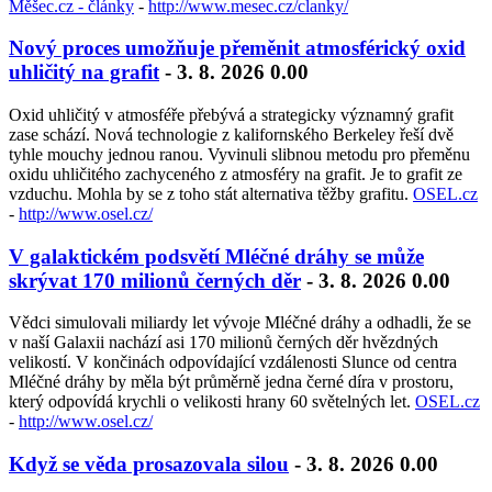
Měšec.cz - články
-
http://www.mesec.cz/clanky/
Nový proces umožňuje přeměnit atmosférický oxid
uhličitý na grafit
- 3. 8. 2026 0.00
Oxid uhličitý v atmosféře přebývá a strategicky významný grafit
zase schází. Nová technologie z kalifornského Berkeley řeší dvě
tyhle mouchy jednou ranou. Vyvinuli slibnou metodu pro přeměnu
oxidu uhličitého zachyceného z atmosféry na grafit. Je to grafit ze
vzduchu. Mohla by se z toho stát alternativa těžby grafitu.
OSEL.cz
-
http://www.osel.cz/
V galaktickém podsvětí Mléčné dráhy se může
skrývat 170 milionů černých děr
- 3. 8. 2026 0.00
Vědci simulovali miliardy let vývoje Mléčné dráhy a odhadli, že se
v naší Galaxii nachází asi 170 milionů černých děr hvězdných
velikostí. V končinách odpovídající vzdálenosti Slunce od centra
Mléčné dráhy by měla být průměrně jedna černé díra v prostoru,
který odpovídá krychli o velikosti hrany 60 světelných let.
OSEL.cz
-
http://www.osel.cz/
Když se věda prosazovala silou
- 3. 8. 2026 0.00