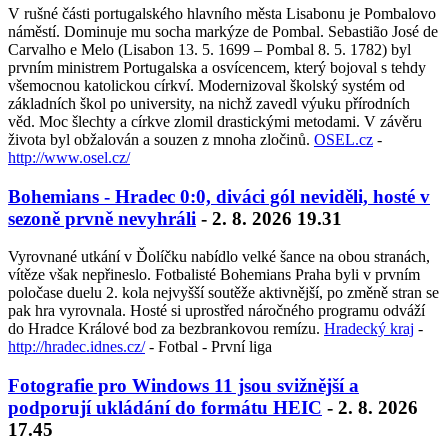
V rušné části portugalského hlavního města Lisabonu je Pombalovo
náměstí. Dominuje mu socha markýze de Pombal. Sebastião José de
Carvalho e Melo (Lisabon 13. 5. 1699 – Pombal 8. 5. 1782) byl
prvním ministrem Portugalska a osvícencem, který bojoval s tehdy
všemocnou katolickou církví. Modernizoval školský systém od
základních škol po university, na nichž zavedl výuku přírodních
věd. Moc šlechty a církve zlomil drastickými metodami. V závěru
života byl obžalován a souzen z mnoha zločinů.
OSEL.cz
-
http://www.osel.cz/
Bohemians - Hradec 0:0, diváci gól neviděli, hosté v
sezoně prvně nevyhráli
- 2. 8. 2026 19.31
Vyrovnané utkání v Ďolíčku nabídlo velké šance na obou stranách,
vítěze však nepřineslo. Fotbalisté Bohemians Praha byli v prvním
poločase duelu 2. kola nejvyšší soutěže aktivnější, po změně stran se
pak hra vyrovnala. Hosté si uprostřed náročného programu odváží
do Hradce Králové bod za bezbrankovou remízu.
Hradecký kraj
-
http://hradec.idnes.cz/
- Fotbal - První liga
Fotografie pro Windows 11 jsou svižnější a
podporují ukládání do formátu HEIC
- 2. 8. 2026
17.45