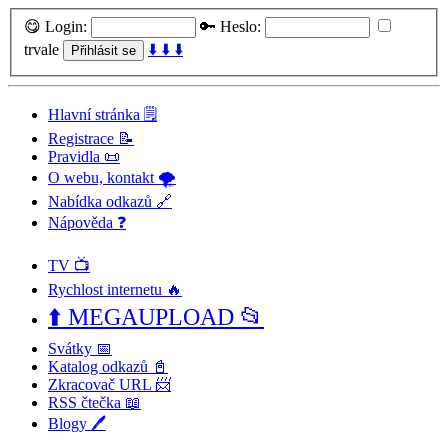
😋 Login:
🔑 Heslo:
trvale
⬇️ ⬇️ ⬇️
Hlavní stránka 🗒️
Registrace 📝
Pravidla 📜
O webu, kontakt 🌪️
Nabídka odkazů 🔗
Nápověda ❓
TV 📺
Rychlost internetu 🔥
⬆️ MEGAUPLOAD 📂
Svátky 📅
Katalog odkazů 📓
Zkracovač URL 📨
RSS čtečka 📖
Blogy 🖊️