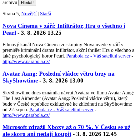
archivu
Strana 5,
Novější
|
Starší
Nova Cinema v září: Infiltrátor, Hra o všechno i
Pearl
- 3. 8. 2026 13.25
Filmový kanál Nova Cinema ze skupiny Nova uvede v září v
premiéře kriminální drama Infiltrátor, akční thriller Hra o všechno a
také psychologický horor Pearl.
Parabola.cz - Váš satelitní server
-
http://www.parabola.cz/
Avatar Aang: Poslední vládce větru brzy na
SkyShowtime
- 3. 8. 2026 13.00
SkyShowtime dnes oznámila návrat Avatara ve filmu Avatar Aang:
The Last Airbender (Avatar Aang: Poslední vládce větru), který
bude v České republice exkluzivně ke zhlédnutí na SkyShowtime
od 22. srpna.
Parabola.cz - Váš satelitní server
-
http://www.parabola.cz/
Microsoft zdražil Xboxy až o 70 %. V Česku se už
ale skoro ani nedají koupit
- 3. 8. 2026 12.45