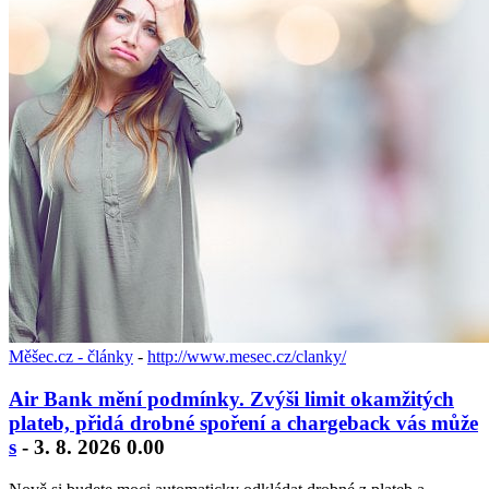
Měšec.cz - články
-
http://www.mesec.cz/clanky/
Air Bank mění podmínky. Zvýši limit okamžitých
plateb, přidá drobné spoření a chargeback vás může
s
- 3. 8. 2026 0.00