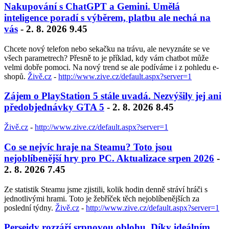
Nakupování s ChatGPT a Gemini. Umělá
inteligence poradí s výběrem, platbu ale nechá na
vás
- 2. 8. 2026 9.45
Chcete nový telefon nebo sekačku na trávu, ale nevyznáte se ve
všech parametrech? Přesně to je příklad, kdy vám chatbot může
velmi dobře pomoci. Na nový trend se ale podíváme i z pohledu e-
shopů.
Živě.cz
-
http://www.zive.cz/default.aspx?server=1
Zájem o PlayStation 5 stále uvadá. Nezvýšily jej ani
předobjednávky GTA 5
- 2. 8. 2026 8.45
Živě.cz
-
http://www.zive.cz/default.aspx?server=1
Co se nejvíc hraje na Steamu? Toto jsou
nejoblíbenější hry pro PC. Aktualizace srpen 2026
-
2. 8. 2026 7.45
Ze statistik Steamu jsme zjistili, kolik hodin denně stráví hráči s
jednotlivými hrami. Toto je žebříček těch nejoblíbenějších za
poslední týdny.
Živě.cz
-
http://www.zive.cz/default.aspx?server=1
Perseidy rozzáří srpnovou oblohu. Díky ideálním