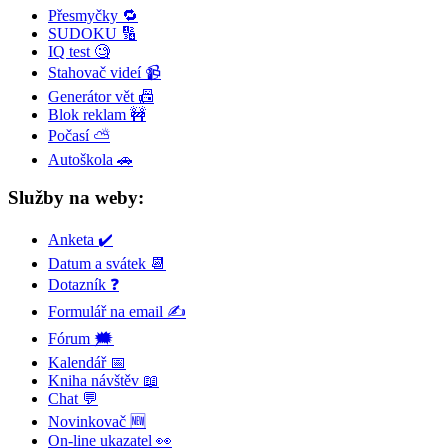
Přesmyčky 🔁
SUDOKU 🔢
IQ test 🧐
Stahovač videí 📹
Generátor vět 📠
Blok reklam 🚧
Počasí ⛅
Autoškola 🚗
Služby na weby:
Anketa ✔️
Datum a svátek 📆
Dotazník ❓
Formulář na email ✍️
Fórum 🗯
Kalendář 📅
Kniha návštěv 📖
Chat 💬
Novinkovač 🆕
On-line ukazatel 👀