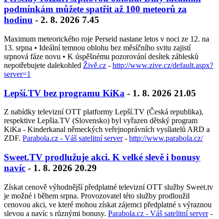
podmínkám můžete spatřit až 100 meteorů za
hodinu
- 2. 8. 2026 7.45
Maximum meteorického roje Perseid nastane letos v noci ze 12. na
13. srpna • Ideální temnou oblohu bez měsíčního svitu zajistí
srpnová fáze novu • K úspěšnému pozorování desítek záblesků
nepotřebujete dalekohled
Živě.cz
-
http://www.zive.cz/default.aspx?
server=1
Lepší.TV bez programu KiKa
- 1. 8. 2026 21.05
Z nabídky televizní OTT platformy Lepší.TV (Česká republika),
respektive Lepšia.TV (Slovensko) byl vyřazen dětský program
KiKa - Kinderkanal německých veřejnoprávních vysílatelů ARD a
ZDF.
Parabola.cz - Váš satelitní server
-
http://www.parabola.cz/
Sweet.TV prodlužuje akci. K velké slevě i bonusy
navíc
- 1. 8. 2026 20.29
Získat cenově výhodnější předplatné televizní OTT služby Sweet.tv
je možné i během srpna. Provozovatel této služby prodloužil
cenovou akci, ve které mohou získat zájemci předplatné s výraznou
slevou a navíc s různými bonusy.
Parabola.cz - Váš satelitní server
-