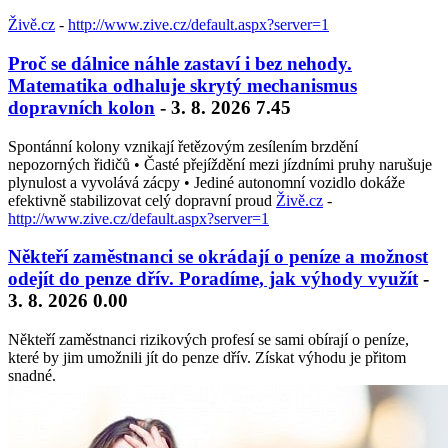
Živě.cz
-
http://www.zive.cz/default.aspx?server=1
Proč se dálnice náhle zastaví i bez nehody.
Matematika odhaluje skrytý mechanismus
dopravních kolon
- 3. 8. 2026 7.45
Spontánní kolony vznikají řetězovým zesílením brzdění
nepozorných řidičů • Časté přejíždění mezi jízdními pruhy narušuje
plynulost a vyvolává zácpy • Jediné autonomní vozidlo dokáže
efektivně stabilizovat celý dopravní proud
Živě.cz
-
http://www.zive.cz/default.aspx?server=1
Někteří zaměstnanci se okrádají o peníze a možnost
odejít do penze dřív. Poradíme, jak výhody využít
-
3. 8. 2026 0.00
Někteří zaměstnanci rizikových profesí se sami obírají o peníze,
které by jim umožnili jít do penze dřív. Získat výhodu je přitom
snadné.