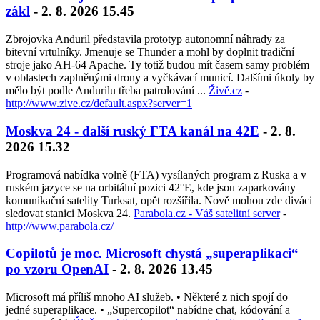
zákl
- 2. 8. 2026 15.45
Zbrojovka Anduril představila prototyp autonomní náhrady za
bitevní vrtulníky. Jmenuje se Thunder a mohl by doplnit tradiční
stroje jako AH-64 Apache. Ty totiž budou mít časem samy problém
v oblastech zaplněnými drony a vyčkávací municí. Dalšími úkoly by
mělo být podle Andurilu třeba patrolování ...
Živě.cz
-
http://www.zive.cz/default.aspx?server=1
Moskva 24 - další ruský FTA kanál na 42E
- 2. 8.
2026 15.32
Programová nabídka volně (FTA) vysílaných program z Ruska a v
ruském jazyce se na orbitální pozici 42°E, kde jsou zaparkovány
komunikační satelity Turksat, opět rozšířila. Nově mohou zde diváci
sledovat stanici Moskva 24.
Parabola.cz - Váš satelitní server
-
http://www.parabola.cz/
Copilotů je moc. Microsoft chystá „superaplikaci“
po vzoru OpenAI
- 2. 8. 2026 13.45
Microsoft má příliš mnoho AI služeb. • Některé z nich spojí do
jedné superaplikace. • „Supercopilot“ nabídne chat, kódování a