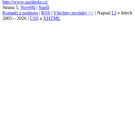
http://www.parabola.cz/
Strana 5,
Novější
|
Starší
Kontakt a podpora
|
RSS
|
Všechny novinky >>
| Napsal
LJ
v letech
2005—2026 |
CSS
a
XHTML