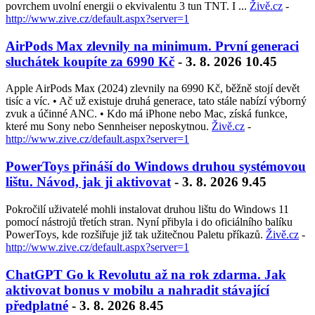
povrchem uvolní energii o ekvivalentu 3 tun TNT. I ...
Živě.cz
-
http://www.zive.cz/default.aspx?server=1
AirPods Max zlevnily na minimum. První generaci
sluchátek koupíte za 6990 Kč
- 3. 8. 2026 10.45
Apple AirPods Max (2024) zlevnily na 6990 Kč, běžně stojí devět
tisíc a víc. • Ač už existuje druhá generace, tato stále nabízí výborný
zvuk a účinné ANC. • Kdo má iPhone nebo Mac, získá funkce,
které mu Sony nebo Sennheiser neposkytnou.
Živě.cz
-
http://www.zive.cz/default.aspx?server=1
PowerToys přináší do Windows druhou systémovou
lištu. Návod, jak ji aktivovat
- 3. 8. 2026 9.45
Pokročilí uživatelé mohli instalovat druhou lištu do Windows 11
pomocí nástrojů třetích stran. Nyní přibyla i do oficiálního balíku
PowerToys, kde rozšiřuje již tak užitečnou Paletu příkazů.
Živě.cz
-
http://www.zive.cz/default.aspx?server=1
ChatGPT Go k Revolutu až na rok zdarma. Jak
aktivovat bonus v mobilu a nahradit stávající
předplatné
- 3. 8. 2026 8.45