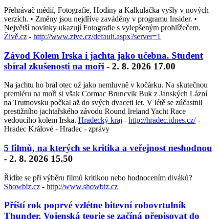
Přehrávač médií, Fotografie, Hodiny a Kalkulačka vyšly v nových
verzích. • Změny jsou nejdříve zaváděny v programu Insider. •
Největší novinky ukazují Fotografie s vylepšeným prohlížečem.
Živě.cz
-
http://www.zive.cz/default.aspx?server=1
Závod Kolem Irska i jachta jako učebna. Student
sbíral zkušenosti na moři
- 2. 8. 2026 17.00
Na jachtu ho bral otec už jako nemluvně v kočárku. Na skutečnou
premiéru na moři si však Cormac Bruncvik Buk z Janských Lázní
na Trutnovsku počkal až do svých dvaceti let. V létě se zúčastnil
prestižního jachtařského závodu Round Ireland Yacht Race
vedoucího kolem Irska.
Hradecký kraj
-
http://hradec.idnes.cz/
-
Hradec Králové - Hradec - zprávy
5 filmů, na kterých se kritika a veřejnost neshodnou
- 2. 8. 2026 15.50
Řídíte se při výběru filmů kritikou nebo hodnocením diváků?
Showbiz.cz
-
http://www.showbiz.cz
Příští rok poprvé vzlétne bitevní robovrtulník
Thunder. Vojenská teorie se začíná přepisovat do